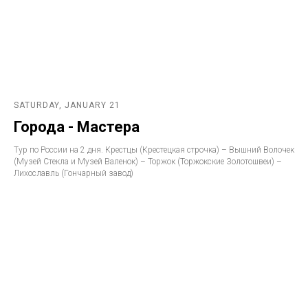
SATURDAY, JANUARY 21
Города - Мастера
Тур по России на 2 дня. Крестцы (Крестецкая строчка) – Вышний Волочек
(Музей Стекла и Музей Валенок) – Торжок (Торжокские Золотошвеи) –
Лихославль (Гончарный завод)