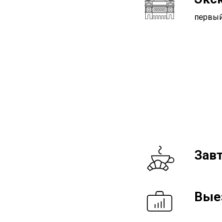
первый
Зав
Вые