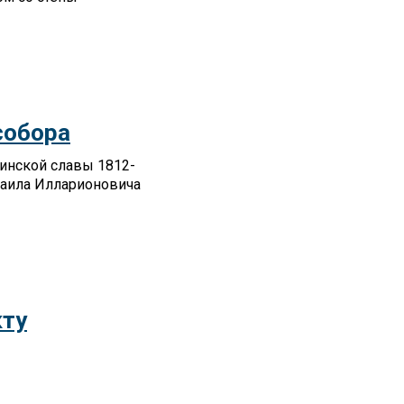
собора
инской славы 1812-
хаила Илларионовича
кту