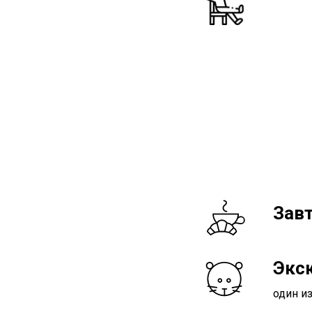
Зав
Экс
один и