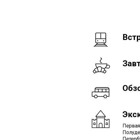
Встр
Зав
Обзо
Экс
Первая 
Полуде
Петерб