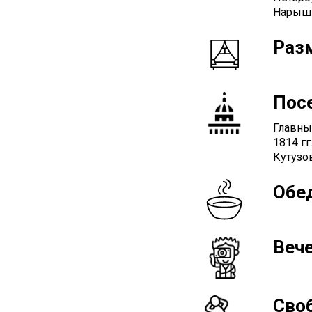
Нарышк
Раз
Пос
Главны
1814 г
Кутузов
Обед
Вече
Сво