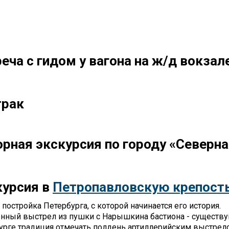
еча с гидом у вагона на ж/д вокзал
трак
рная экскурсия по городу «Северна
курсия в
Петропавловскую крепост
постройка Петербурга, с которой начинается его история.
нный выстрел из пушки с Нарышкина бастиона - существу
урге традиция отмечать полдень артиллерийским выстрел