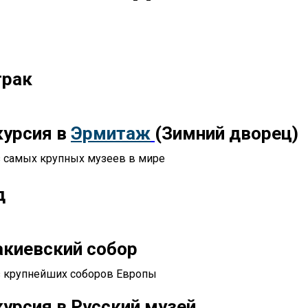
трак
курсия в
Эрмитаж
(Зимний дворец)
з самых крупных музеев в мире
д
акиевский собор
з крупнейших соборов Европы
урсия в Русский музей