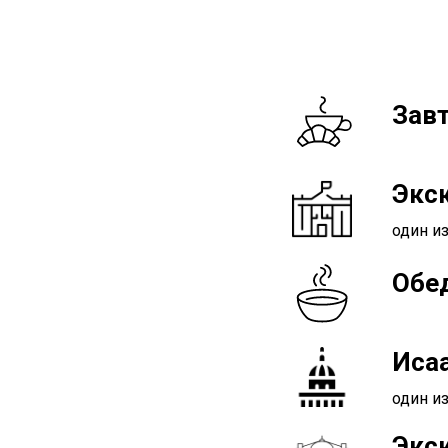
Зав
Экс
один и
Обе
Иса
один и
Экск