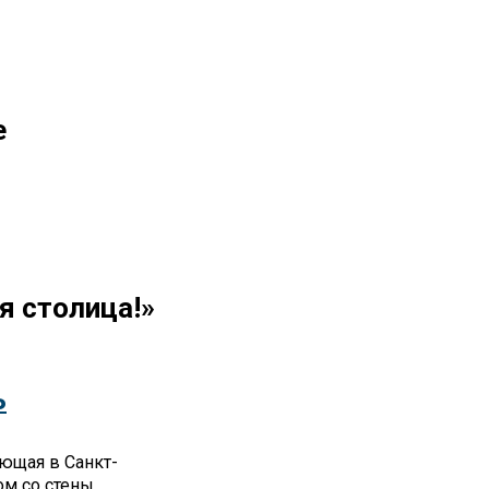
е
я столица!»
ь
ющая в Санкт-
ом со стены