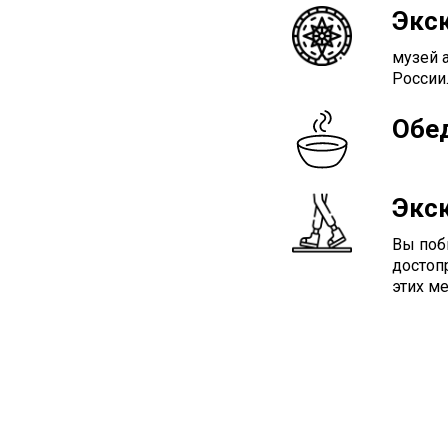
Экс
музей 
России
Обе
Экс
Вы поб
достоп
этих ме